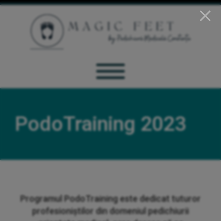
PodoTraining 2023
Programul PodoTraining este dedicat tuturor
profesioniștilor din domeniul pedichiurii