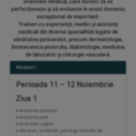
orientate medical, care doresc să se
perfecționeze și să evolueze în acest domeniu
excepțional de important.
Traineri cu experiență, medici și asistenți
medicali din diverse specialități legate de
sănătatea picioarelor, precum dermatologie,
biomecanica piciorului, diabetologie, medicina
de laborator și chirurgie vasculară.
Modulul I
Perioada 11 – 12 Noiembrie
Ziua 1
♦ Anatomia piciorului
♦ Anatomia pielii
♦ Anatomia unghiei
♦ Afecțiuni, modificări, patologii asociate ale