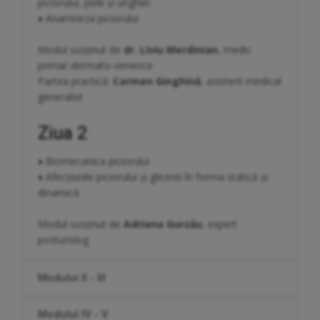
piciorului, pielii și unghiei
♦ Anamneza piciorului
Modul susținut de
dr. Liviu Merdinian
, medic
primar dermato-venerice
Partea practică:
Carmen Ginghină
, asistent medical
generalist
Ziua 2
♦ Biomecanica piciorului
♦ Afecțiunile piciorului și gleznei în forma statică și
dinamică
Modul susținut de
Adriana Gurzău
, expert
posturolog
Modului II - III
Modulul IV - V