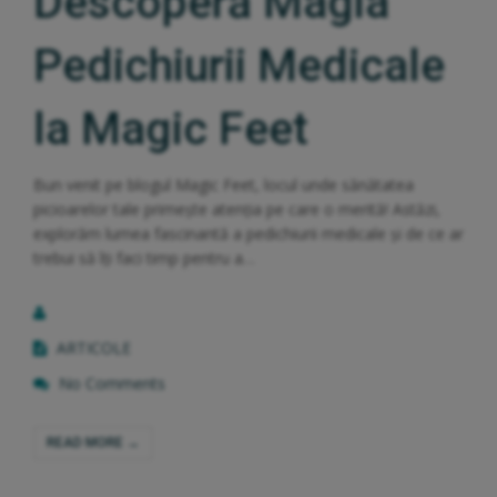
Descoperă Magia
Pedichiurii Medicale
la Magic Feet
Bun venit pe blogul Magic Feet, locul unde sănătatea
picioarelor tale primește atenția pe care o merită! Astăzi,
explorăm lumea fascinantă a pedichiurii medicale și de ce ar
trebui să îți faci timp pentru a…
ARTICOLE
No Comments
READ MORE →