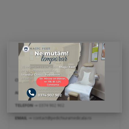
SC PODOGYN EXPERT SRL
CUI
⇝ 49395140
ADRESĂ
⇝ Str. Ion Lahovari, Nr. 63, Constanța
TELEFON
⇝ 0374 902 902
EMAIL
⇝ contact@pedichiuramedicala.ro