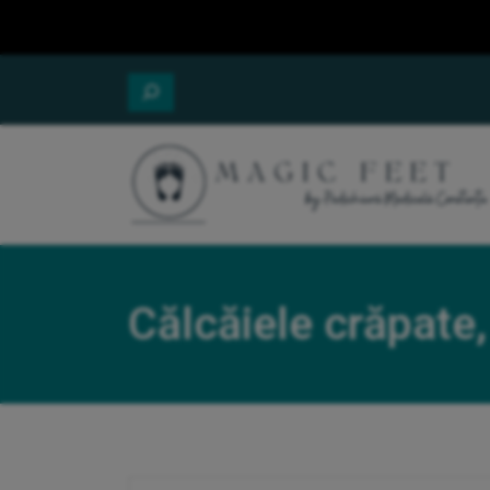
Caută
Călcăiele crăpate,